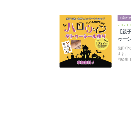
お知ら
2017.10
【親
ゥー
柴田町で
すよ。 
同級生