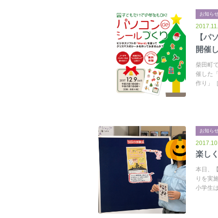
お知ら
2017.11
【パソ
開催
柴田町で
催した
作り」
お知ら
2017.10
楽し
本日、
りを実
小学生